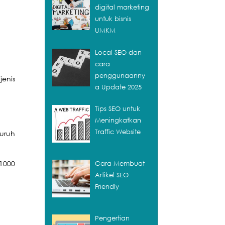
digital marketing
untuk bisnis
UMKM
Local SEO dan
cara
penggunaanny
jenis
a Update 2025
Tips SEO untuk
Meningkatkan
Traffic Website
uruh
 1000
Cara Membuat
Artikel SEO
Friendly
Pengertian