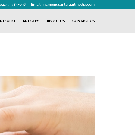
: 021-5578-7096
Email : nam@nusantaraartmedia.com
RTFOLIO
ARTICLES
ABOUT US
CONTACT US