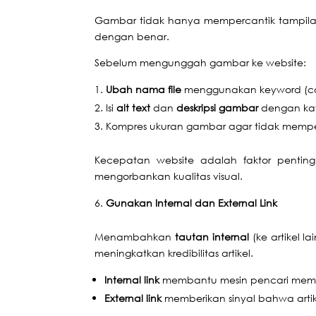
Gambar tidak hanya mempercantik tampilan 
dengan benar.
Sebelum mengunggah gambar ke website:
Ubah nama file
menggunakan keyword (c
Isi
alt text
dan
deskripsi gambar
dengan kat
Kompres ukuran gambar agar tidak memp
Kecepatan website adalah faktor penting 
mengorbankan kualitas visual.
Gunakan Internal dan External Link
Menambahkan
tautan internal
(ke artikel l
meningkatkan kredibilitas artikel.
Internal link
membantu mesin pencari memaha
External link
memberikan sinyal bahwa arti