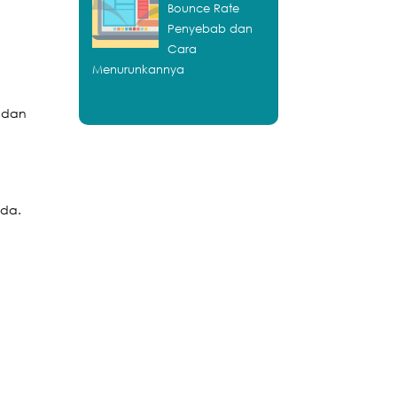
Bounce Rate
Penyebab dan
Cara
Menurunkannya
a dan
nda.