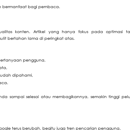
an bermanfaat bagi pembaca.
alitas konten. Artikel yang hanya fokus pada optimasi t
t bertahan lama di peringkat atas.
pertanyaan pengguna,
ata,
mudah dipahami,
aca.
da sampai selesai atau membagikannya, semakin tinggi pel
Google terus berubah, begitu juga tren pencarian pengguna.